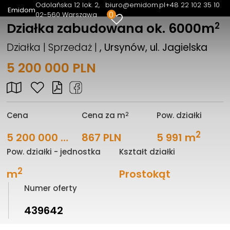
Odolańska 12 lok. 2
biuro@emidom.pl
+48 22 102 35 10
Emidom
0
02-560 Warszawa
2
Działka zabudowana ok. 6000m
Działka | Sprzedaż |
, Ursynów, ul. Jagielska
5 200 000 PLN
2
Cena
Cena za m
Pow. działki
2
5 200 000 PLN
867 PLN
5 991 m
Pow. działki - jednostka
Kształt działki
2
m
Prostokąt
Numer oferty
439642