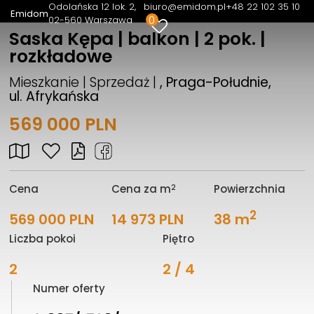
Odolańska 12 lok. 2
biuro@emidom.pl
+48 22 102 35 10
Emidom
0
02-560 Warszawa
Saska Kępa | balkon | 2 pok. |
rozkładowe
Mieszkanie | Sprzedaż |
, Praga-Południe,
ul. Afrykańska
569 000 PLN
2
Cena
Cena za m
Powierzchnia
2
569 000 PLN
14 973 PLN
38 m
Liczba pokoi
Piętro
2
2 / 4
Numer oferty