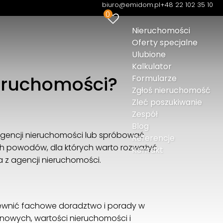
biuro@emidom.pl
+48 22 102 35 10
0
Nieruchomości
Oferty specjalne
Ulubione
Kalkulator
ieruchomości?
Formularze
Zgłoś nieruchomość
Zleć poszukiwanie
Zespół
Blog
 agencji nieruchomości lub spróbować
Referencje
nych powodów, dla których warto rozważyć
Kontakt
 z agencji nieruchomości.
ewnić fachowe doradztwo i porady w
enowych, wartości nieruchomości i