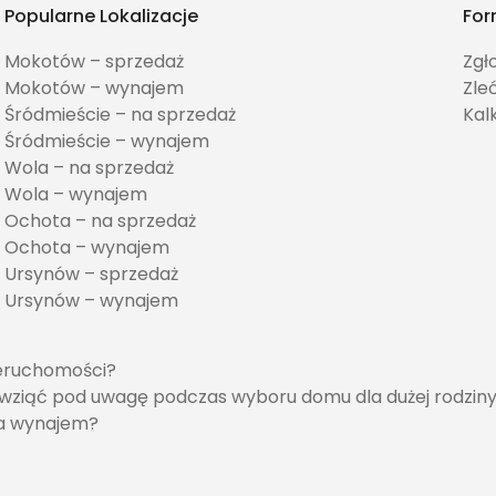
Popularne Lokalizacje
For
Mokotów – sprzedaż
Zgł
Mokotów – wynajem
Zle
Śródmieście – na sprzedaż
Kal
Śródmieście – wynajem
Wola – na sprzedaż
Wola – wynajem
Ochota – na sprzedaż
Ochota – wynajem
Ursynów – sprzedaż
Ursynów – wynajem
ieruchomości?
y wziąć pod uwagę podczas wyboru domu dla dużej rodzin
na wynajem?