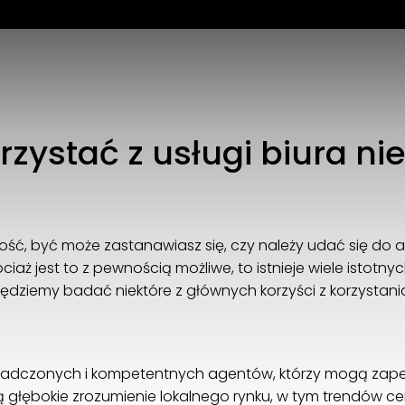
Emidom
Odolańska 12 lok. 2
rzystać z usługi biura n
02-560 Warszawa
+48 22 102 35 10
biuro@emidom.pl
mość, być może zastanawiasz się, czy należy udać się do
iaż jest to z pewnością możliwe, to istnieje wiele istot
dziemy badać niektóre z głównych korzyści z korzystania
e
iadczonych i kompetentnych agentów, którzy mogą zap
ą głębokie zrozumienie lokalnego rynku, w tym trendów c