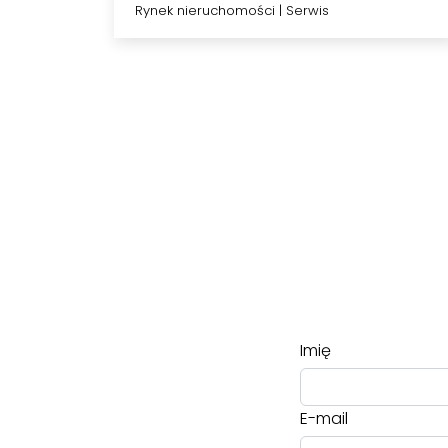
wziąć pod uwagę
Rynek nieruchomości
|
Serwis
podczas…
Imię
E-mail