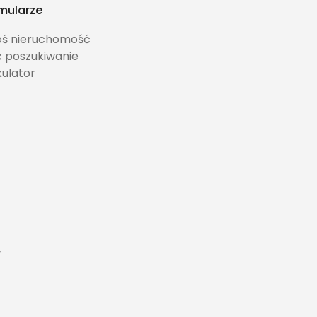
mularze
oś nieruchomość
ć poszukiwanie
kulator
y