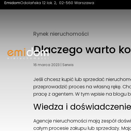
Emidom
Odolańska 12 lok. 2
02-560 Warszawa
Rynek nieruchomości
Dlaczego warto ko
16 marca 2023
|
Serwis
Jeśli chcesz kupić lub sprzedać nierucho
przeprowadzić proces na własną rękę. Choc
pracę z agentem. W tym wpisie na blogu bę
Wiedza i doświadczeni
Agencje nieruchomości mają zespół dośw
całym procesie zakupu lub sprzedaży. Maj