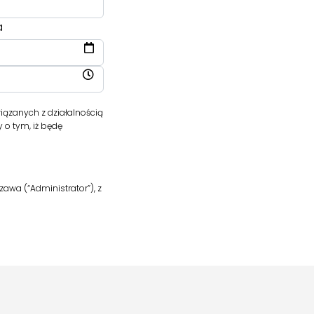
a
ązanych z działalnością
o tym, iż będę
awa (“Administrator”), z