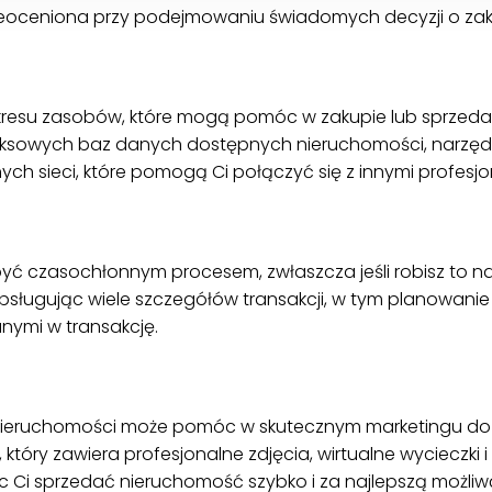
ieoceniona przy podejmowaniu świadomych decyzji o zak
resu zasobów, które mogą pomóc w zakupie lub sprzedaż
eksowych baz danych dostępnych nieruchomości, narzęd
h sieci, które pomogą Ci połączyć się z innymi profesjon
ć czasochłonnym procesem, zwłaszcza jeśli robisz to na
bsługując wiele szczegółów transakcji, w tym planowani
nymi w transakcję.
a nieruchomości może pomóc w skutecznym marketingu 
óry zawiera profesjonalne zdjęcia, wirtualne wycieczki i
i sprzedać nieruchomość szybko i za najlepszą możliw