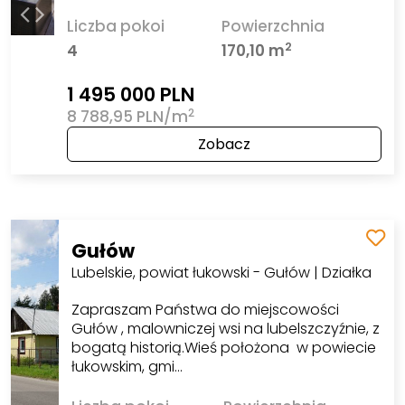
Liczba pokoi
Powierzchnia
2
4
170,10 m
1 495 000 PLN
2
8 788,95 PLN/m
Zobacz
Gułów
Lubelskie, powiat łukowski - Gułów | Działka
Zapraszam Państwa do miejscowości
Gułów , malowniczej wsi na lubelszczyźnie, z
bogatą historią.Wieś położona w powiecie
łukowskim, gmi…