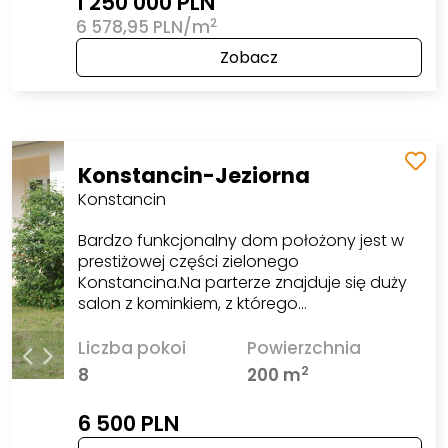
1 250 000 PLN
2
6 578,95 PLN/m
Zobacz
Konstancin-Jeziorna
Konstancin
Bardzo funkcjonalny dom położony jest w
prestiżowej części zielonego
Konstancina.Na parterze znajduje się duży
salon z kominkiem, z którego…
Liczba pokoi
Powierzchnia
2
8
200 m
6 500 PLN