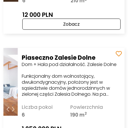
6
210 m
12 000 PLN
Zobacz
Piaseczno Zalesie Dolne
Dom + Hala pod działalność. Zalesie Dolne
Funkcjonalny dom wolnostojący,
dwukondygnacyjny, położony jest w
sąsiedztwie domów jednorodzinnych w
zielonej części Zalesia Dolnego. Na pa…
Liczba pokoi
Powierzchnia
2
6
190 m