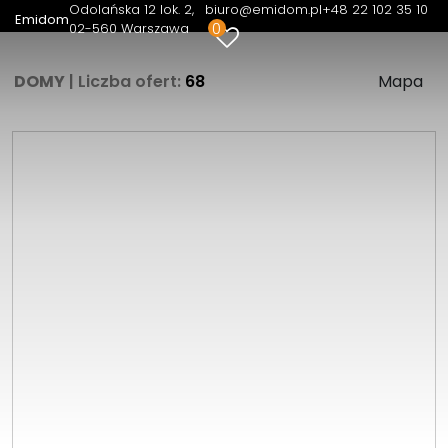
Odolańska 12 lok. 2
biuro@emidom.pl
+48 22 102 35 10
Emidom
0
02-560 Warszawa
DOMY
| Liczba ofert:
68
Mapa