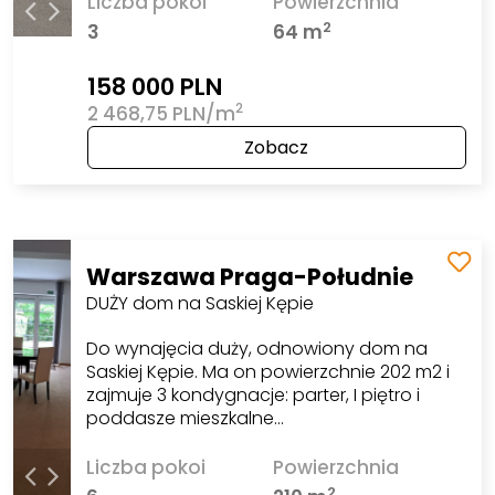
Liczba pokoi
Powierzchnia
2
3
64 m
158 000 PLN
2
2 468,75 PLN/m
Zobacz
Warszawa Praga-Południe
DUŻY dom na Saskiej Kępie
Do wynajęcia duży, odnowiony dom na
Saskiej Kępie. Ma on powierzchnie 202 m2 i
zajmuje 3 kondygnacje: parter, I piętro i
poddasze mieszkalne…
Liczba pokoi
Powierzchnia
2