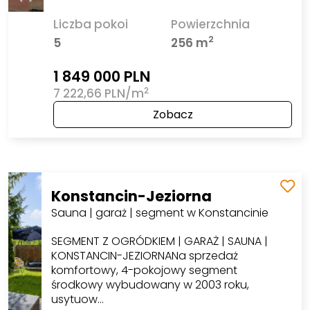
Liczba pokoi
Powierzchnia
2
5
256 m
1 849 000 PLN
2
7 222,66 PLN/m
Zobacz
Konstancin-Jeziorna
Sauna | garaż | segment w Konstancinie
SEGMENT Z OGRÓDKIEM | GARAŻ | SAUNA |
KONSTANCIN-JEZIORNANa sprzedaż
komfortowy, 4-pokojowy segment
środkowy wybudowany w 2003 roku,
usytuow…